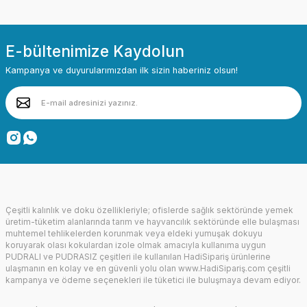
E-bültenimize Kaydolun
Kampanya ve duyurularımızdan ilk sizin haberiniz olsun!
Çeşitli kalınlık ve doku özellikleriyle; ofislerde sağlık sektöründe yemek
üretim-tüketim alanlarında tarım ve hayvancılık sektöründe elle bulaşması
muhtemel tehlikelerden korunmak veya eldeki yumuşak dokuyu
koruyarak olası kokulardan izole olmak amacıyla kullanıma uygun
PUDRALI ve PUDRASIZ çeşitleri ile kullanılan HadiSipariş ürünlerine
ulaşmanın en kolay ve en güvenli yolu olan www.HadiSipariş.com çeşitli
kampanya ve ödeme seçenekleri ile tüketici ile buluşmaya devam ediyor.