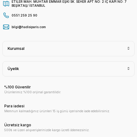
ETİLER MAH. MUHTAR EMMAR EŞKİ SK. SEHER APT NO: 2 İÇ KAPI NO: 7
BEŞİKTAŞ/ İSTANBUL
0551 259 25 90
bilgi@hadisiparis.com
Kurumsal
Üyelik
%100 Güvenilir
Ürünlerimiz %100 orijinal garantilidir.
Para iadesi
Memnun kalmadığınız ürünleri 15 iş günü içerisinde iade edebilirsiniz.
Ücretsiz kargo
500₺ ve üzeri alışverişlerinizde kargo ücreti ödemezsiniz.