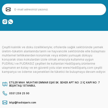
Çeşitli kalınlık ve doku özellikleriyle; ofislerde sağlık sektöründe yemek
üretim-tüketim alanlarında tarım ve hayvancılık sektöründe elle bulaşması
muhtemel tehlikelerden korunmak veya eldeki yumuşak dokuyu
koruyarak olası kokulardan izole olmak amacıyla kullanıma uygun
PUDRALI ve PUDRASIZ çeşitleri ile kullanılan HadiSipariş ürünlerine
ulaşmanın en kolay ve en güvenli yolu olan www.HadiSipariş.com çeşitli
kampanya ve ödeme seçenekleri ile tüketici ile buluşmaya devam ediyor.
ETİLER MAH. MUHTAR EMMAR EŞKİ SK. SEHER APT NO: 2 İÇ KAPI NO: 7
BEŞİKTAŞ/ İSTANBUL
0551 259 25 90
bilgi@hadisiparis.com