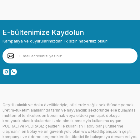
E-bültenimize Kaydolun
Kampanya ve duyurularımızdan ilk sizin haberiniz olsun!
Çeşitli kalınlık ve doku özellikleriyle; ofislerde sağlık sektöründe yemek
üretim-tüketim alanlarında tarım ve hayvancılık sektöründe elle bulaşması
muhtemel tehlikelerden korunmak veya eldeki yumuşak dokuyu
koruyarak olası kokulardan izole olmak amacıyla kullanıma uygun
PUDRALI ve PUDRASIZ çeşitleri ile kullanılan HadiSipariş ürünlerine
ulaşmanın en kolay ve en güvenli yolu olan www.HadiSipariş.com çeşitli
kampanya ve ödeme seçenekleri ile tüketici ile buluşmaya devam ediyor.