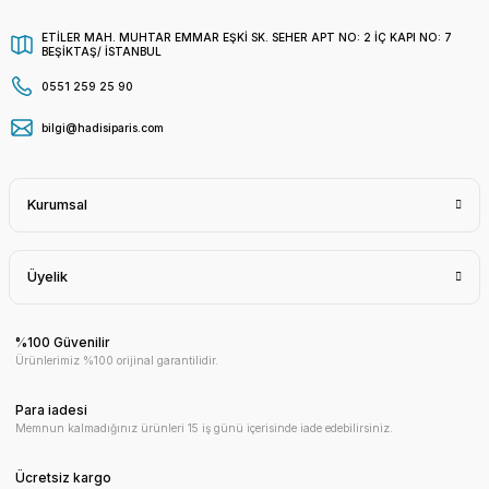
ETİLER MAH. MUHTAR EMMAR EŞKİ SK. SEHER APT NO: 2 İÇ KAPI NO: 7
BEŞİKTAŞ/ İSTANBUL
0551 259 25 90
bilgi@hadisiparis.com
Kurumsal
Üyelik
%100 Güvenilir
Ürünlerimiz %100 orijinal garantilidir.
Para iadesi
Memnun kalmadığınız ürünleri 15 iş günü içerisinde iade edebilirsiniz.
Ücretsiz kargo