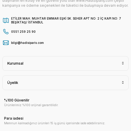
ulaşmanın en kolay ve en güvenli yolu olan www.HadiSipariş.com çeşitli
kampanya ve ödeme seçenekleri ile tüketici ile buluşmaya devam ediyor.
ETİLER MAH. MUHTAR EMMAR EŞKİ SK. SEHER APT NO: 2 İÇ KAPI NO: 7
BEŞİKTAŞ/ İSTANBUL
0551 259 25 90
bilgi@hadisiparis.com
Kurumsal
Üyelik
%100 Güvenilir
Ürünlerimiz %100 orijinal garantilidir.
Para iadesi
Memnun kalmadığınız ürünleri 15 iş günü içerisinde iade edebilirsiniz.