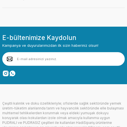
E-bültenimize Kaydolun
Kampanya ve duyurularımızdan ilk sizin haberiniz olsun!
Çeşitli kalınlık ve doku özellikleriyle; ofislerde sağlık sektöründe yemek
üretim-tüketim alanlarında tarım ve hayvancılık sektöründe elle bulaşması
muhtemel tehlikelerden korunmak veya eldeki yumuşak dokuyu
koruyarak olası kokulardan izole olmak amacıyla kullanıma uygun
PUDRALI ve PUDRASIZ çeşitleri ile kullanılan HadiSipariş ürünlerine